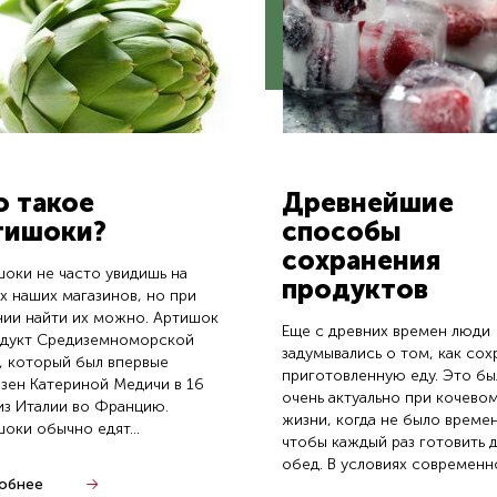
о такое
Древнейшие
тишоки?
способы
сохранения
оки не часто увидишь на
продуктов
х наших магазинов, но при
ии найти их можно. Артишок
Еще с древних времен люди
одукт Средиземноморской
задумывались о том, как сох
, который был впервые
приготовленную еду. Это б
зен Катериной Медичи в 16
очень актуально при кочево
из Италии во Францию.
жизни, когда не было времен
оки обычно едят...
чтобы каждый раз готовить 
обед. В условиях современно
обнее