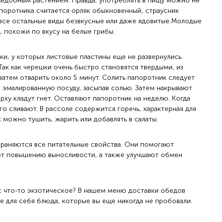
ъедобным растением. Правда, употреблять в пищу можно не
поротника считается орляк обыкновенный, страусник
все остальные виды безвкусные или даже ядовитые.Молодые
, похожи по вкусу на белые грибы.
и, у которых листовые пластины еще не развернулись.
Так как черешки очень быстро становятся твердыми, из
затем отварить около 5 минут. Солить папоротник следует
 эмалированную посуду, засыпав солью. Затем накрывают
ху кладут гнет. Оставляют папоротник на неделю. Когда
го сливают. В рассоле содержится горечь, характерная для
 можно тушить, жарить или добавлять в салаты.
храняются все питательные свойства. Они помогают
ют повышению выносливости, а также улучшают обмен
с
что-то экзотическое? В нашем меню доставки обедов
е для себя блюда, которые вы еще никогда не пробовали.