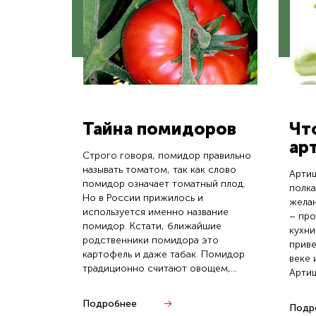
Тайна помидоров
Чт
ар
Строго говоря, помидор правильно
называть томатом, так как слово
Артиш
помидор означает томатный плод.
полка
Но в России прижилось и
желан
используется именно название
– пр
помидор. Кстати, ближайшие
кухни
родственники помидора это
приве
картофель и даже табак. Помидор
веке 
традиционно считают овощем,...
Артиш
Подробнее
Подр