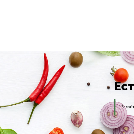
Ес
Задай