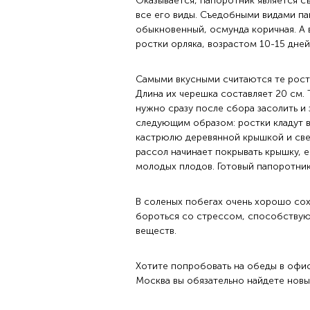
Оказывается, папоротник является с
все его виды. Съедобными видами па
обыкновенный, осмунда коричная. А 
ростки орляка, возрастом 10-15 дней
Самыми вкусными считаются те ростк
Длина их черешка составляет 20 см. 
нужно сразу после сбора засолить и 
следующим образом: ростки кладут в
кастрюлю деревянной крышкой и свер
рассол начинает покрывать крышку, е
молодых плодов. Готовый папоротник
В соленых побегах очень хорошо со
бороться со стрессом, способству
веществ.
Хотите попробовать на
обеды в офи
Москва вы обязательно найдете новы