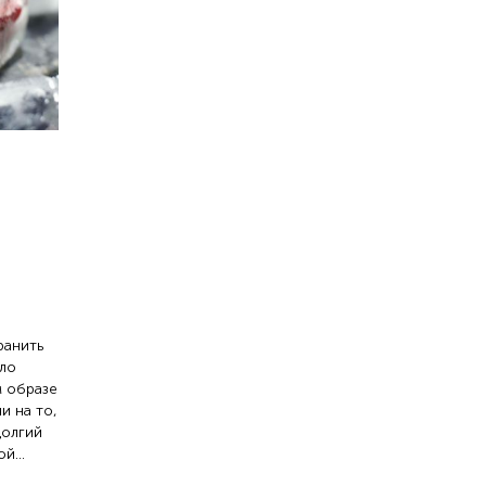
ранить
ыло
м образе
и на то,
долгий
й...