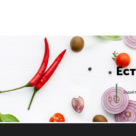
Ес
Задай