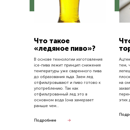
Что такое
Чт
«ледяное пиво»?
то
В основе технологии изготовления
Ацтек
ice-пива лежит принцип снижения
тем, 
температуры уже сваренного пива
лепеш
до образования льда. Заем лед
плоск
отфильтровывают и пиво готово к
на ом
употреблению. Так как
захва
отфильтрованный лед это в
перен
основном вода (она замерзает
этих 
раньше чем...
Подр
Подробнее