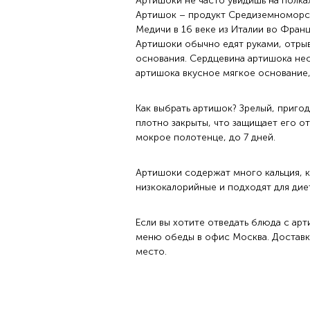
Артишоки не часто увидишь на полка
Артишок – продукт Средиземноморск
Медичи в 16 веке из Италии во Фран
Артишоки обычно едят руками, отрыв
основания. Сердцевина артишока нес
артишока вкусное мягкое основание,
Как выбрать артишок? Зрелый, приго
плотно закрыты, что защищает его от
мокрое полотенце, до 7 дней.
Артишоки содержат много кальция, к
низкокалорийные и подходят для дие
Если вы хотите отведать блюда с арт
меню обеды в офис Москва. Доставка
место.