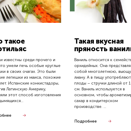
о такое
Такая вкусная
ртильяс
пряность ванил
и известны среди прочего и
Ваниль относится к семейст
что умели печь особые круглые
орхидейных. Она представля
ки в своих очагах. Это были
собой многолетнюю, вьющ
ие лепешки из маиса, похожие
лиану. А в пищу употребляют
лет. Испанские конкистадоры,
плоды – стручки длиной от 1
тив Латинскую Америку,
см. Ваниль используется в
яли этот способ изготовления
основном, чтобы ароматизи
дымящихся...
сахар в кондитерском
производстве. ...
обнее
Подробнее