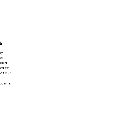
ь
ву
ет
уюся
ся ее
2 до 25
ровать