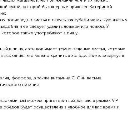
х наших магазинов, но при желании найти их можно.
ой кухни, который был впервые привезен Катериной
цию.
ая поочередно листья и откусывая зубами их мягкую часть у
ъедобна и ее следует удалить ложкой или ножом. У
 которое также употребляют в пищу.
дный в пищу, артишок имеет темно-зеленые листья, которые
 высыхания. Его можно хранить в холодильнике, завернув в
алия, фосфора, а также витамина С. Они весьма
тического питания.
ишоками, мы можем приготовить их для вас в рамках VIP
 обедов будет осуществлена в удобное для вас время и