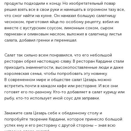
продукты подходили к концу. Но изобретательный повар
решил взять все в свои руки и намешать в огромном тазу все,
что смог найти на кухне. Он намазал большую салатницу
чесноком, приготовил яйца по особому рецепту, взбил их
вместе с вустурским соусом, лимонным соком, сыром
пармезан и оливковым маслом, выложил в салатницу листья
салата, добавил гренки и перемешал.
Салат так сильно всем понравился, что его небольшой
ресторан обрел настоящую славу. В ресторан Кардини стали
приходить знаменитости, высокопоставленные люди и даже
королевская семья, чтобы попробовать эту новинку.
В современном мире и обществе салат Цезарь можно
встретить почти в каждом кафе или ресторане. И все они
готовят его по-разному. Кто-то добавляет в салат курицу или
рыбу, кто-то использует иной соус для заправки.
Закажите сала Цезарь себе к обеденному столу и
попробуйте творение Кардини, которое принесло большой
успех ему и его ресторану с другой стороны – зная всю