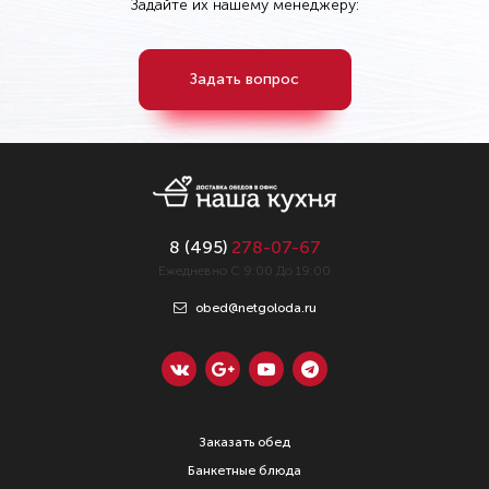
Задайте их нашему менеджеру:
Задать вопрос
8 (
495
)
278-07-67
Ежедневно С 9:00 До 19:00
obed@netgoloda.ru
Заказать обед
Банкетные блюда