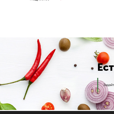
Ес
Задай