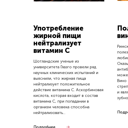
Употребление
По
жирной пищи
ви
нейтрализует
Римск
витамин С
полез
любим
Шотландские ученые из
Оказы
университета Глазго провели ряд
антиб
научных клинических испытаний и
может
выяснили, что жирная пища
Вино 
нейтрализует положительное
стре
действие витамина С. Аскорбиновая
и явл
кислота, которая входит в состав
зубно
витамина С, при попадании в
организм человека способна
Подр
нейтрализовать...
Подробнее