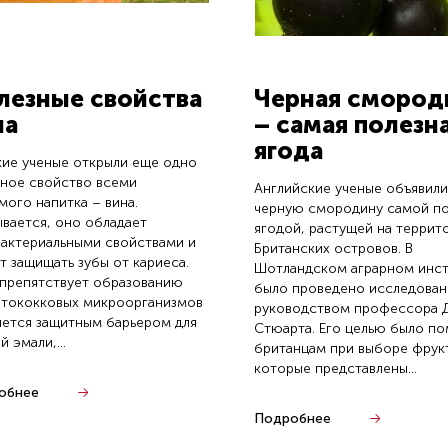
лезные свойства
Черная смород
на
– самая полезн
ягода
ие ученые открыли еще одно
ное свойство всеми
Английские ученые объявили
ого напитка – вина.
черную смородину самой п
вается, оно обладает
ягодой, растущей на террит
актериальными свойствами и
Британских островов. В
 защищать зубы от кариеса.
Шотландском аграрном инст
препятствует образованию
было проведено исследован
птококковых микроорганизмов
руководством профессора 
яется защитным барьером для
Стюарта. Его целью было по
й эмали,...
британцам при выборе фрук
которые представлены...
обнее
Подробнее