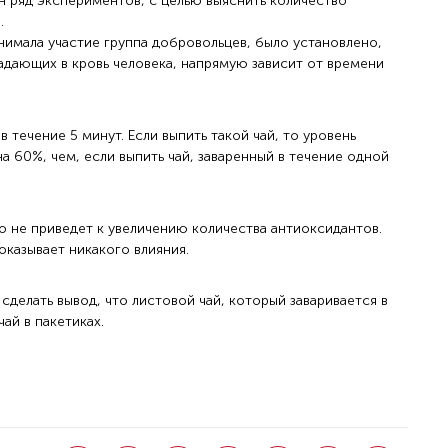
 ряд экспериментов, с целью выяснить количество
.
нимала участие группа добровольцев, было установлено,
адающих в кровь человека, напрямую зависит от времени
 течение 5 минут. Если выпить такой чай, то уровень
а 60%, чем, если выпить чай, заваренный в течение одной
то не приведет к увеличению количества антиоксидантов.
оказывает никакого влияния.
делать вывод, что листовой чай, который заваривается в
чай в пакетиках.