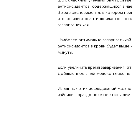
Шотландскими учеными был проведен
антиоксидантов, содержащихся в чае
В ходе эксперимента, в котором при
что количество антиоксидантов, поп
заваривания чая.
Наиболее оптимально заваривать чай в
антиоксидантов в крови будет выше н
минуты.
Если увеличить время заваривания, э
Добавленное в чай молоко также не 
Из данных этих исследований можно с
чайнике, гораздо полезнее пить, чем 