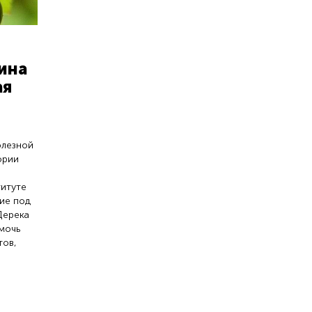
ина
ая
олезной
ории
итуте
ие под
Дерека
мочь
тов,