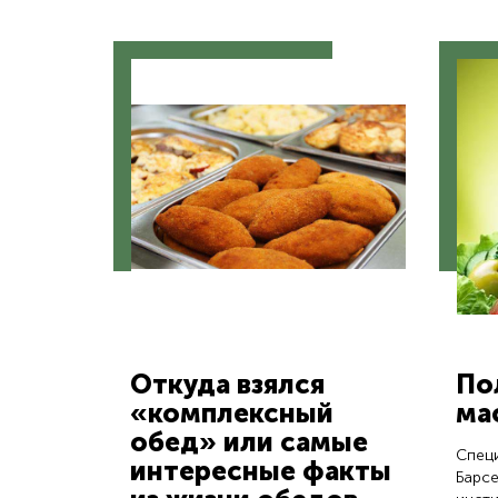
Откуда взялся
По
«комплексный
ма
обед» или самые
Спец
интересные факты
Барс