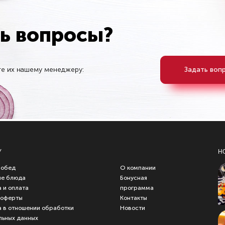
ть вопросы?
те их нашему менеджеру:
Задать воп
У
Н
 обед
О компании
ые блюда
Бонусная
 и оплата
программа
 оферты
Контакты
 в отношении обработки
Новости
льных данных