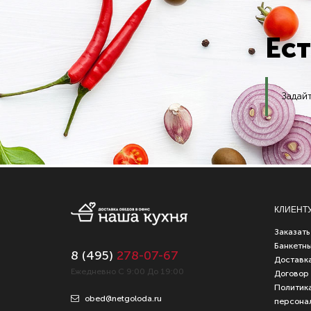
Ес
Задай
КЛИЕНТ
Заказать
Банкетн
8 (
495
)
278-07-67
Доставка
Ежедневно С 9:00 До 19:00
Договор
Политика
obed@netgoloda.ru
персона