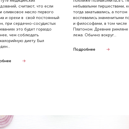
туте медицинских
поближе познакомиться с т
дований, считают, что если
небывалыми пиршествами, 
и оливковое масло первого
тогда закатывались, а потом
а и орехи в свой постоянный
воспевались знаменитыми п
н, при сердечно-сосудистых
и философами, в том числе
еваниях это будет гораздо
Платоном. Древние римляне
нее, чем соблюдать
лежа. Обычно вокруг...
калорийную диету. Был
ден...
Подробнее
обнее