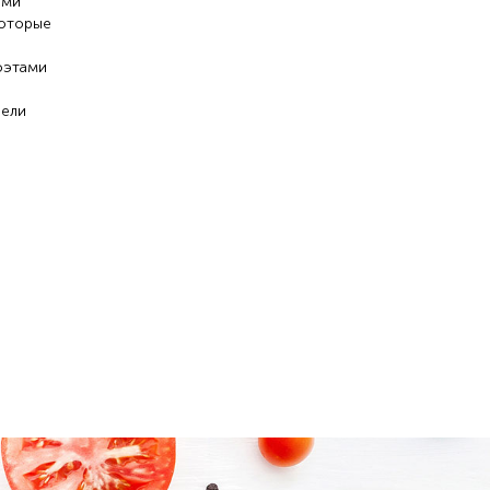
еми
которые
оэтами
 ели