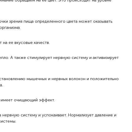
мание обращаем на ее цвет. Это происходит на уровне
точки зрения пища определенного цвета может оказывать
организма.
т на ее вкусовые качеств.
епло. А также стимулирует нервную систему и активизирует
становлению мышечных и нервных волокон и положительно
а.
он имеет очищающий эффект.
а нервную систему и успокаивает. Нормализует давление и
системы.