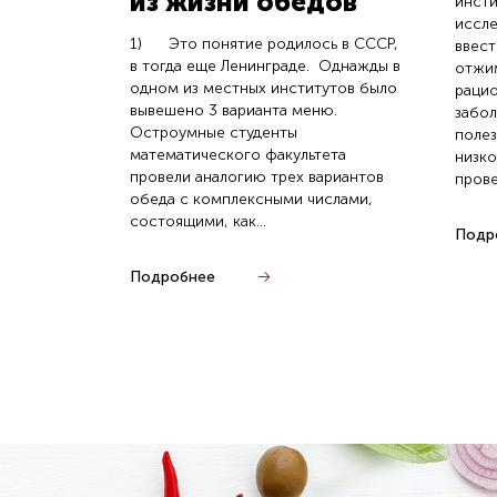
из жизни обедов
инсти
иссле
1) Это понятие родилось в СССР,
ввест
в тогда еще Ленинграде. Однажды в
отжим
одном из местных институтов было
рацио
вывешено 3 варианта меню.
забол
Остроумные студенты
полез
математического факультета
низко
провели аналогию трех вариантов
прове
обеда с комплексными числами,
состоящими, как...
Подр
Подробнее