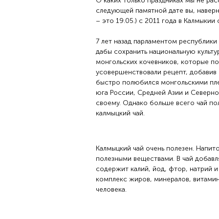
О каких только праздниках мы не рас
следующей памятной дате вы, наверня
– это 19.05.) с 2011 года в Калмыкии 
7 лет назад парламентом республики
дабы сохранить национальную культур
монгольских кочевников, которые по
усовершенствовали рецепт, добавив 
быстро полюбился монгольскими пле
юга России, Средней Азии и Северно
своему. Однако больше всего чай по
калмыцкий чай.
Калмыцкий чай очень полезен. Напито
полезными веществами. В чай добавл
содержит калий, йод, фтор, натрий и
комплекс жиров, минералов, витамин
человека.