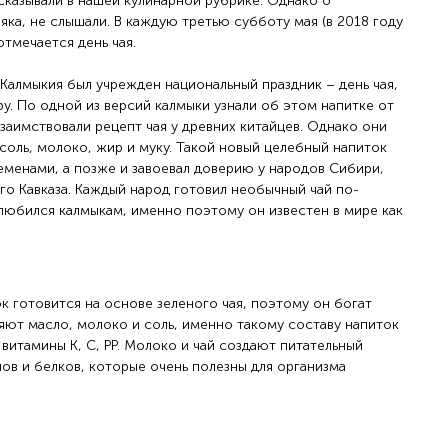
сказывали в нашей кулинарной рубрике. Однако о
ка, не слышали. В каждую третью субботу мая (в 2018 году
отмечается день чая.
 Калмыкия был учрежден национальный праздник – день чая,
у. По одной из версий калмыки узнали об этом напитке от
заимствовали рецепт чая у древних китайцев. Однако они
соль, молоко, жир и муку. Такой новый целебный напиток
менами, а позже и завоевал доверию у народов Сибири,
го Кавказа. Каждый народ готовил необычный чай по-
любился калмыкам, именно поэтому он известен в мире как
к готовится на основе зеленого чая, поэтому он богат
яют масло, молоко и соль, именно такому составу напиток
 витамины К, С, РР. Молоко и чай создают питательный
ов и белков, которые очень полезны для организма