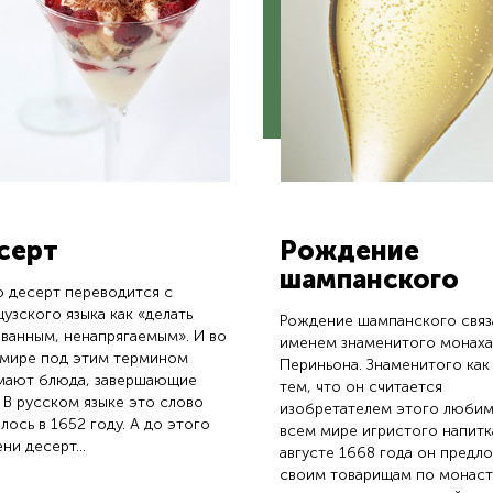
серт
Рождение
шампанского
 десерт переводится с
узского языка как «делать
Рождение шампанского связ
ванным, ненапрягаемым». И во
именем знаменитого монаха
 мире под этим термином
Периньона. Знаменитого как
мают блюда, завершающие
тем, что он считается
 В русском языке это слово
изобретателем этого любим
лось в 1652 году. А до этого
всем мире игристого напитка
ни десерт...
августе 1668 года он предл
своим товарищам по монас