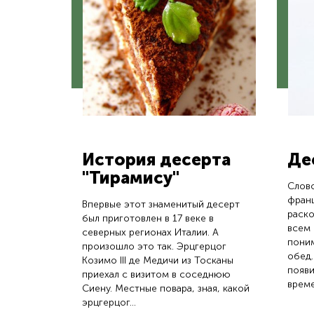
История десерта
Де
"Тирамису"
Слово
франц
Впервые этот знаменитый десерт
раско
был приготовлен в 17 веке в
всем
северных регионах Италии. А
пони
произошло это так. Эрцгерцог
обед.
Козимо III де Медичи из Тосканы
появи
приехал с визитом в соседнюю
време
Сиену. Местные повара, зная, какой
эрцгерцог...