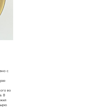
ано с
 раз
ого во
. В
ожил
тырю