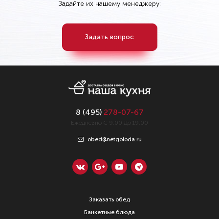
Задайте их нашему менеджеру:
Задать вопрос
8 (
495
)
278-07-67
Ежедневно С 9:00 До 19:00
obed@netgoloda.ru
Заказать обед
Банкетные блюда