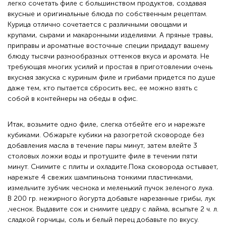
легко сочетать филе с большинством продуктов, создавая
вкусные и оригинальные блюда по собственным рецептам.
Курица отлично сочетается с различными овощами и
крупами, сырами и макаронными изделиями. А пряные травы,
приправы и ароматные восточные специи придадут вашему
блюду тысячи разнообразных оттенков вкуса и аромата. Не
требующая многих усилий и простая в приготовлении очень
вкусная закуска с куриным филе и грибами придется по душе
даже тем, кто пытается сбросить вес, ее можно взять с
собой в контейнеры на обеды в офис.
Итак, возьмите одно филе, слегка отбейте его и нарежьте
кубиками. Обжарьте кубики на разогретой сковороде без
добавления масла в течение пары минут, затем влейте 3
столовых ложки воды и протушите филе в течении пяти
минут. Снимите с плиты и охладите.Пока сковорода остывает,
нарежьте 4 свежих шампиньона тонкими пластинками,
измельчите зубчик чеснока и меленький пучок зеленого лука.
В 200 гр. нежирного йогурта добавьте нарезанные грибы, лук
,чеснок. Выдавите сок и снимите цедру с лайма, всыпьте 2 ч. л.
сладкой горчицы, соль и белый перец добавьте по вкусу.