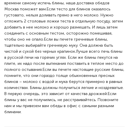
времени самому испечь блины, наша доставка обедов
Москва поможет вам.Если тесто для блинов оказалось
густовато, нельзя доливать прямо в него молоко. Нужно
отложить 2 столовые ложки теста в отдельную посуду, затем
добавить в нее молоко и хорошо размешать. И лишь затем
соединить с основным тестом, осторожно помешивая,
чтобы оно не опало.Если вы печете гречневые блины,
тщательно выбирайте гречневую муку. Она должна быть
чистой и сухой без черных крапинок.Лучше всего печь блины
в русской печи на горячих углях. Если же блины пекутся на
плите, их надо после выпекания поставить в теплое место до
полного остывания.Если вы печете настоящие русские блины,
помните, что они гораздо толще обыкновенных пресных
блинов – молоко с водой и мука берутся примерно в равных
количествах. Блины должны получиться легкие и ноздреватые.
В первую очередь, это зависит от качества дрожжей.Если
блины у вас не получились, не расстраивайтесь. Позвоните
нам и мы привезем вам обеды в офис с самыми разными
блинами.