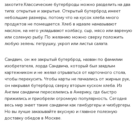
захотите.Классические бутерброды можно разделить на два
типа: открытые и закрытые. Открытый бутерброд имеет
небольшие размеры, потому что на кусок хлеба много
продуктов не помещается. Хлеб в идеале намазывают
маслом, на него укладывают колбасу, сыр, мясо или вареную
или соленую рыбу. По желанию можно сверху положить
любую зелень: петрушку, укроп или листья салата.
Сандвич, он же закрытый бутерброд, назван по фамилии
изобретателя, лорда Сандвича, который был заядлым
картежником и не желал отрываться от карточного стола,
чтобы перекусить. Чтобы карты не пачкались от жирных рук,
он накрывал бутерброд сверху вторым куском хлеба. Из
Англии сандвичи переселились в Америку, где быстро
прижились и приобрели огромную популярность. Сегодня
весь мир знает такие сандвичи как гамбургеры и чизбургеры.
Но вы лучше заказывайте вкусную и главное полезную
доставку обедов в Москве.