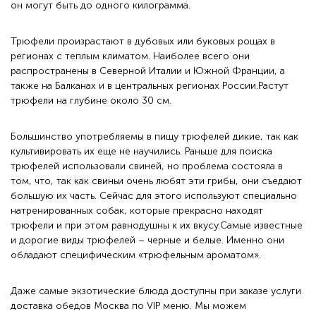
он могут быть до одного килограмма.
Трюфели произрастают в дубовых или буковых рощах в
регионах с теплым климатом. Наиболее всего они
распространены в Северной Италии и Южной Франции, а
также на Балканах и в центральных регионах России.Растут
трюфели на глубине около 30 см.
Большинство употребляемы в пищу трюфелей дикие, так как
культивировать их еще не научились. Раньше для поиска
трюфелей использовали свиней, но проблема состояла в
том, что, так как свиньи очень любят эти грибы, они съедают
большую их часть. Сейчас для этого используют специально
натренированных собак, которые прекрасно находят
трюфели и при этом равнодушны к их вкусу.Самые известные
и дорогие виды трюфелей – черные и белые. Именно они
обладают специфическим «трюфельным ароматом».
Даже самые экзотические блюда доступны при заказе услуги
доставка обедов Москва по VIP меню. Мы можем