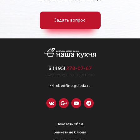
Задать вопрос
8 (
495
)
278-07-67
Ежедневно С 9:00 До 19:00
obed@netgoloda.ru
Заказать обед
Банкетные блюда