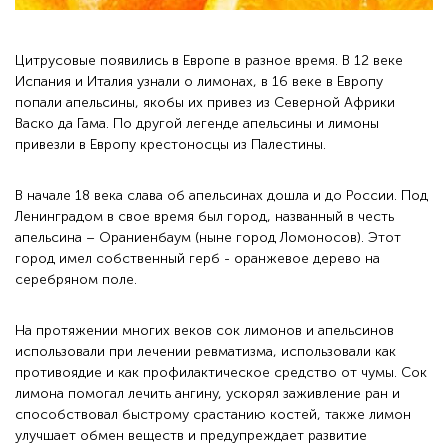
Цитрусовые появились в Европе в разное время. В 12 веке
Испания и Италия узнали о лимонах, в 16 веке в Европу
попали апельсины, якобы их привез из Северной Африки
Васко да Гама. По другой легенде апельсины и лимоны
привезли в Европу крестоносцы из Палестины.
В начале 18 века слава об апельсинах дошла и до России. Под
Ленинградом в свое время был город, названный в честь
апельсина – Ораниенбаум (ныне город Ломоносов). Этот
город имел собственный герб - оранжевое дерево на
серебряном поле.
На протяжении многих веков сок лимонов и апельсинов
использовали при лечении ревматизма, использовали как
противоядие и как профилактическое средство от чумы. Сок
лимона помогал лечить ангину, ускорял заживление ран и
способствовал быстрому срастанию костей, также лимон
улучшает обмен веществ и предупреждает развитие