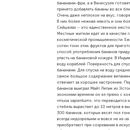
бананами-фри, а в Венесуэле готовя
принято добавлять бананы во все блюд
Очень даже неплохое на вкус, говоря
В них более нежная мякоть и они бо
Сейшелах – это единственное место,
Местные жители едят их в качестве 
косметической промышленности. Еже
сотен тонн этих фруктов для пригот
способ употребления бананов придум
упасть на банановой кожуре. В Инди
воду кораблей. Поверхность для спу
бананами. Для спуска на воду средне
самое большое содержание витамина
отвечает за хорошее настроение. П
бананов выиграл Майт Лепик из Эстон
экономии времени он ел прямо с кож
«musa sapientum», что переводится к
стебель вырастает до 10 метров в в
300 бананов, которые весят пол тон
всегда недозрелыми и вовсе не из-за
приобретают при созревании в иску