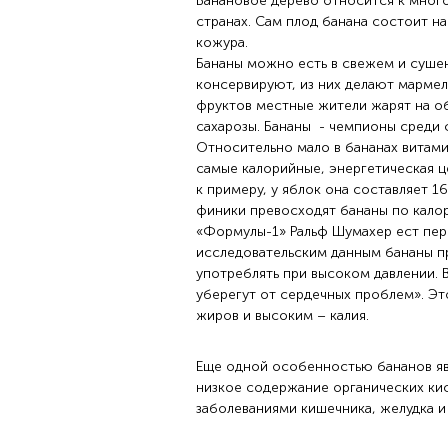
Банановое дерево относится к мног
странах. Сам плод банана состоит н
кожура.
Бананы можно есть в свежем и сушен
консервируют, из них делают мармел
фруктов местные жители жарят на о
сахарозы. Бананы - чемпионы среди 
Относительно мало в бананах витами
самые калорийные, энергетическая це
к примеру, у яблок она составляет 1
финики превосходят бананы по калор
«Формулы-1» Ральф Шумахер ест пер
исследовательским данным бананы п
употреблять при высоком давлении. В
уберегут от сердечных проблем». Э
жиров и высоким – калия.
Еще одной особенностью бананов яв
низкое содержание органических кис
заболеваниями кишечника, желудка и