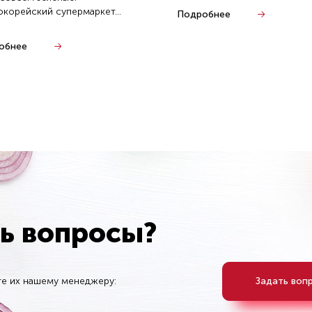
орейский супермаркет...
Подробнее
обнее
ть вопросы?
те их нашему менеджеру:
Задать воп