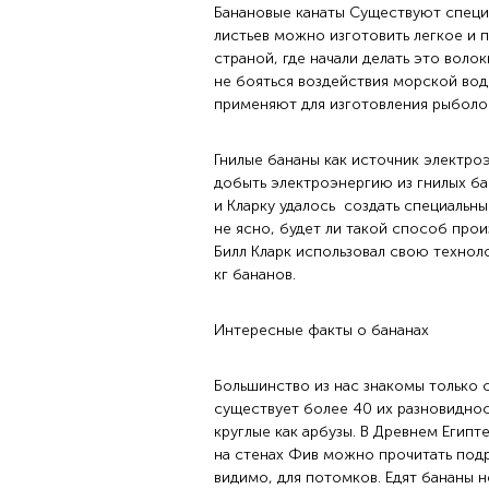
Банановые канаты Существуют специа
листьев можно изготовить легкое и 
страной, где начали делать это воло
не бояться воздействия морской вод
применяют для изготовления рыболов
Гнилые бананы как источник электроэ
добыть электроэнергию из гнилых б
и Кларку удалось создать специальны
не ясно, будет ли такой способ про
Билл Кларк использовал свою технол
кг бананов.
Интересные факты о бананах
Большинство из нас знакомы только 
существует более 40 их разновиднос
круглые как арбузы. В Древнем Египт
на стенах Фив можно прочитать под
видимо, для потомков. Едят бананы 