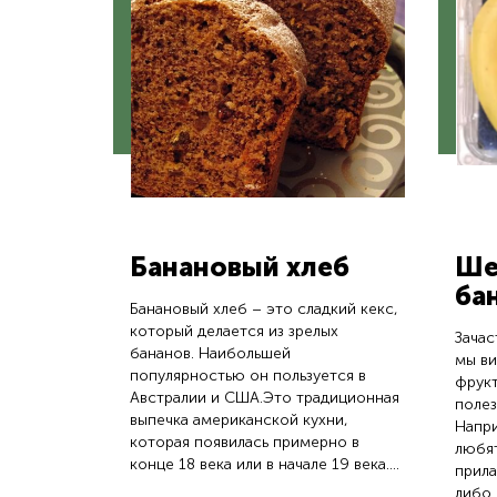
Банановый хлеб
Ше
ба
Банановый хлеб – это сладкий кекс,
который делается из зрелых
Зачас
бананов. Наибольшей
мы в
популярностью он пользуется в
фрукт
Австралии и США.Это традиционная
полез
выпечка американской кухни,
Напри
которая появилась примерно в
любят
конце 18 века или в начале 19 века....
прила
либо 