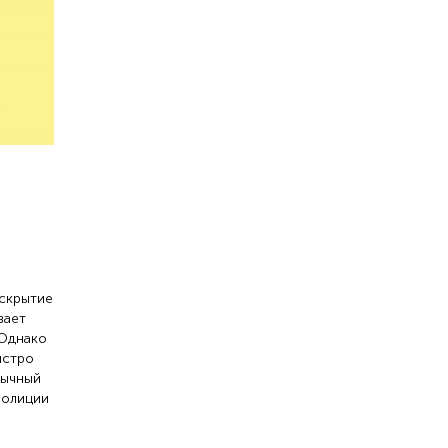
аскрытие
вает
 Однако
ыстро
бычный
полиции