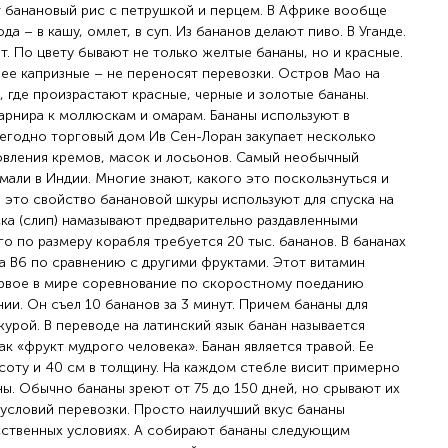
т банановый рис с петрушкой и перцем. В Африке вообще
а – в кашу, омлет, в суп. Из бананов делают пиво. В Уганде.
т. По цвету бывают не только желтые бананы, но и красные.
лее капризные – не переносят перевозки. Остров Мао на
 где произрастают красные, черные и золотые бананы.
гарнира к моллюскам и омарам. Бананы используют в
годно торговый дом Ив Сен-Лоран закупает несколько
овления кремов, масок и лосьонов. Самый необычный
али в Индии. Многие знают, какого это поскользнуться и
и это свойство банановой шкуры используют для спуска на
ска (слип) намазывают предварительно раздавленными
го по размеру корабля требуется 20 тыс. бананов. В бананах
 В6 по сравнению с другими фруктами. Этот витамин
ервое в мире соревнование по скоростному поеданию
ии. Он съел 10 бананов за 3 минут. Причем бананы для
урой. В переводе на латинский язык банан называется
ак «фрукт мудрого человека». Банан является травой. Ее
ысоту и 40 см в толщину. На каждом стебле висит примерно
ны. Обычно бананы зреют от 75 до 150 дней, но срывают их
 условий перевозки. Просто наилучший вкус бананы
сственных условиях. А собирают бананы следующим