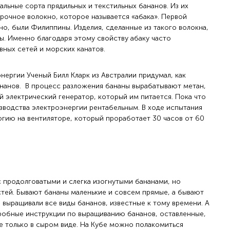
льные сорта прядильных и текстильных бананов. Из их
прочное волокно, которое называется «абака». Первой
кно, были Филиппины. Изделия, сделанные из такого волокна,
ы. Именно благодаря этому свойству абаку часто
ных сетей и морских канатов.
нергии Ученый Билл Кларк из Австралии придумал, как
ананов. В процесс разложения бананы вырабатывают метан,
й электрический генератор, который им питается. Пока что
изводства электроэнергии рентабельным. В ходе испытания
огию на вентиляторе, который проработает 30 часов от 60
с продолговатыми и слегка изогнутыми бананами, но
тей. Бывают бананы маленькие и совсем прямые, а бывают
е выращивали все виды бананов, известные к тому времени. А
робные инструкции по выращиванию бананов, оставленные,
не только в сыром виде. На Кубе можно полакомиться