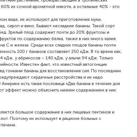
олетним растениям, произрастающим в тропических
а 60% из сочной ароматной мякоти, а остальные 40% - это
ом виде, их используют для приготовления муки,
ад, сироп и вино. Бывают несладкие бананы. Такой сорт
бед. Зрелый плод содержит почти до 20% фруктозы и
фруктов по содержанию белка, также в них много калия.
на С и железа. Среди всех сладких плодов бананы почти
нность 100 г бананов составляет 250 кДж. В то время как,
64 кДж, у абрикосов – 140 кДж, у алычи 94 кДж. Только
ийности. Известен факт, что известный автогонщик
ед гонками бананы для восстановления сил. По последним
редупреждают сердечные расстройства и их надо
 Америке есть такая пословица «Два банана в течение дня
тот эффект можно объяснить низким содержанием в них
ляется большое содержание в них пищевых пектинов и
лот. Поэтому их использует в рационе больных с
 печени.