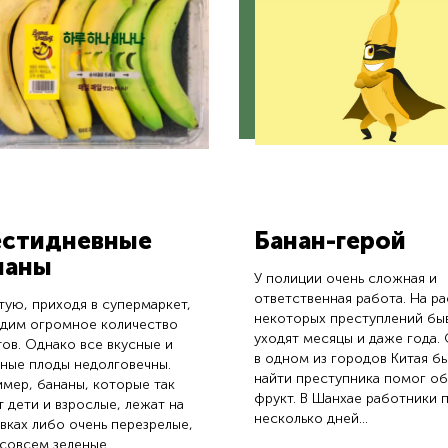
стидневные
Банан-герой
наны
У полиции очень сложная и
ответственная работа. На р
тую, приходя в супермаркет,
некоторых преступлений бы
идим огромное количество
уходят месяцы и даже года.
ов. Однако все вкусные и
в одном из городов Китая б
ные плоды недолговечны.
найти преступника помог о
мер, бананы, которые так
фрукт. В Шанхае работники 
 дети и взрослые, лежат на
несколько дней...
вках либо очень перезрелые,
совсем зеленые.