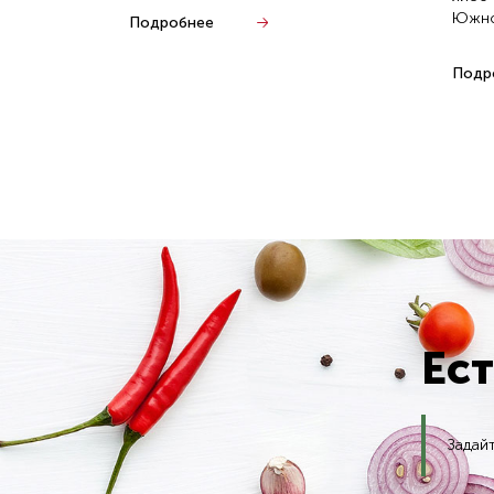
Южнок
Подробнее
Подр
Ес
Задай