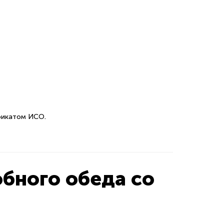
фикатом ИСО.
обного обеда со