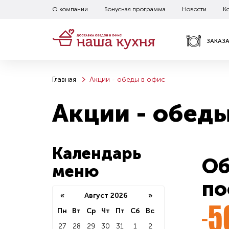
О компании
Бонусная программа
Новости
К
ЗАКАЗ
Главная
Акции - обеды в офис
Акции - обеды
Календарь
Об
меню
по
«
Август 2026
»
Пн
Вт
Ср
Чт
Пт
Сб
Вс
27
28
29
30
31
1
2