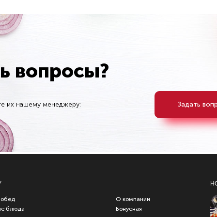
ть вопросы?
те их нашему менеджеру:
Задать воп
У
Н
 обед
О компании
ые блюда
Бонусная