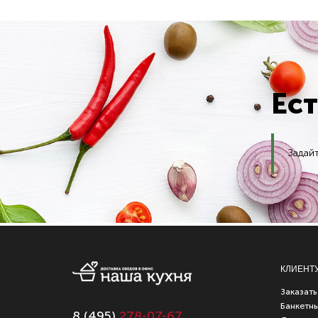
Ес
Задай
КЛИЕНТ
Заказать
Банкетн
8 (
495
)
278-07-67