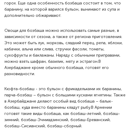
горох. Еще одна особенность бозбаша состоит в том, что
баранину, на которой варился бульон, вынимают из супа и
дополнительно обжаривают.
Овощи для бозбаша можно использовать самые разные, в
зависимости от сезона, а также от региона приготовления.
Это может быть лук, морковь, сладкий перец, репа, яблоки,
кабачки, алыча или слива, стручки фасоли, томаты,
сухофрукты и баклажаны. Наряду с обычными приправами,
можно взять шафран, базилик, мяту и эстрагон.В
Азербаджане кроме обычного бозбаша, готовят его
разновидности.
Кюфта-бозбаш - это бульон с фрикадельками их баранины,
парча-бозбаш – бульон с большими кусками ягнятины. Также
в Азербайджане делают особый вид бозбаша – балык-
бозбаш, куда вместо баранины кладут рыбу.В Армении
готовят такие виды бозбаша, как бозбаш-летний, бозбаш-
зимний, бозбаш-Эчмиадзинский, бозбаш-Ереванский,
бозбаш-Сисианский, бозбаш-сборный.